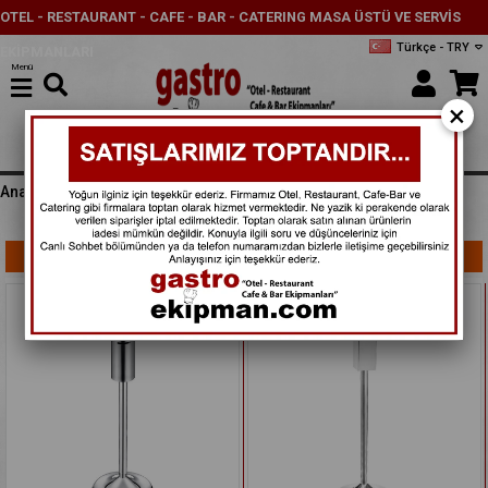
OTEL - RESTAURANT - CAFE - BAR - CATERING MASA ÜSTÜ VE SERVİS
Türkçe - TRY
EKİPMANLARI
Menü
×
Anasayfa
TEMİZLİK GENEL EKİPMANLAR
Filtreleme
Sıralama