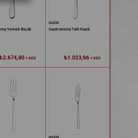
NARİN
omy Yemek Bıçak
Gastronomy Tatlı Kaşık
₺2.674,80
₺1.023,66
+ KDV
+ KDV
NARİN