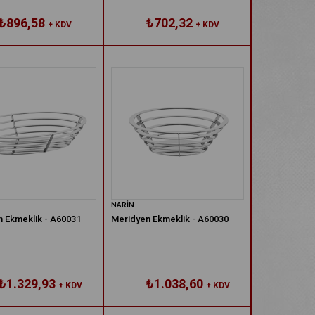
₺896,58
₺702,32
+ KDV
+ KDV
NARİN
 Ekmeklik - A60031
Meridyen Ekmeklik - A60030
₺1.329,93
₺1.038,60
+ KDV
+ KDV