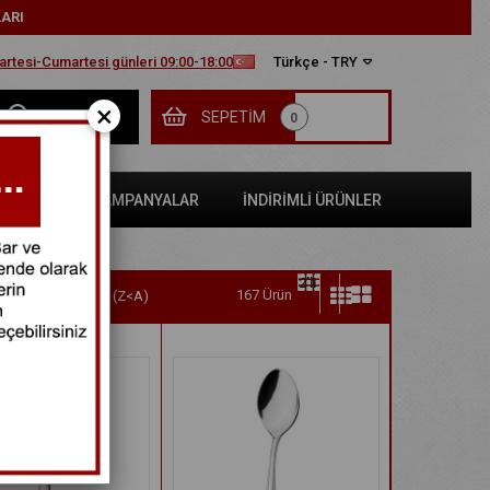
LARI
tesi-Cumartesi günleri 09:00-18:00
Türkçe - TRY
×
SEPETIM
0
SATLAR
KAMPANYALAR
İNDİRİMLİ ÜRÜNLER
167 Ürün
Ürün Adına Göre (Z<A)