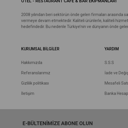
OTEL - RESTAURANT CAFE & BAR EKİPMANLARI
2008 yılından beri sektörün önde gelen firmaları arasında sa
vermeye devam etmektedir. Kaliteli ürünlerle, kaliteli hizme
hedefindedir. Bu nedenle Türkiye’nin ve dünyanın önde gelen 
KURUMSAL BİLGİLER
YARDIM
Hakkımızda
S.S.S
R
eferanslarımız
İade ve Deği
Gizlilik politikası
Mesafeli Sat
İletişim
Banka Hesap 
E-BÜLTENİMİZE ABONE OLUN