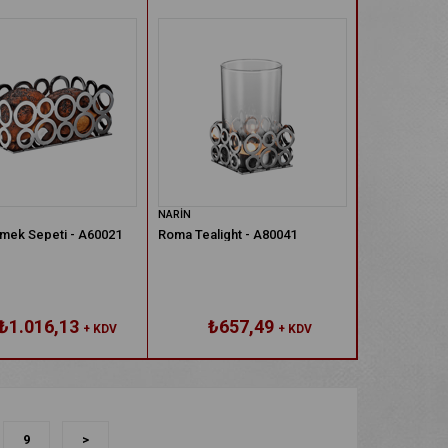
NARİN
mek Sepeti - A60021
Roma Tealight - A80041
₺1.016,13
₺657,49
+ KDV
+ KDV
9
>