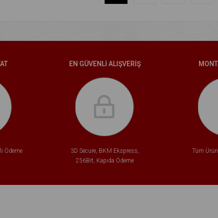
YAT
EN GÜVENLİ ALIŞVERİŞ
MONT
tli Ödeme
3D Secure, BKM Ekspress,
Tüm Ürünl
256Bit, Kapıda Ödeme