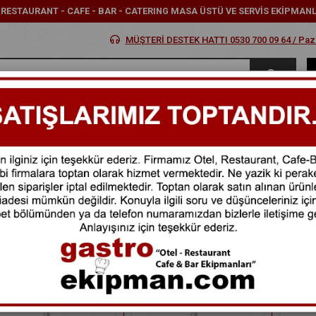
- RESTAURANT - CAFE - BAR - CATERING MASA ÜSTÜ VE SERVİS EKİPMAN
MÜŞTERİ DESTEK HATTI 0530 700 09 64 / Pazar
MARKALAR
KATEGORİLER
KARGOM NEREDE
FIR
ta Göre (Artan)
Fiyata Göre (Azalan)
Ürün Adına Göre (A>Z)