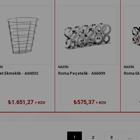
İN
NARİN
NARİN
et Ekmeklik - A60032
Roma Peçetelik - A66009
Roma Ek
₺1.651,27
₺575,37
+ KDV
+ KDV
1
2
3
...