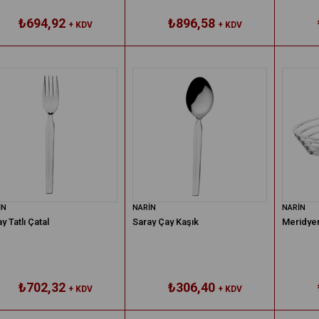
₺694,92
₺896,58
+ KDV
+ KDV
İN
NARİN
NARİN
y Tatlı Çatal
Saray Çay Kaşık
Meridyen
₺702,32
₺306,40
+ KDV
+ KDV