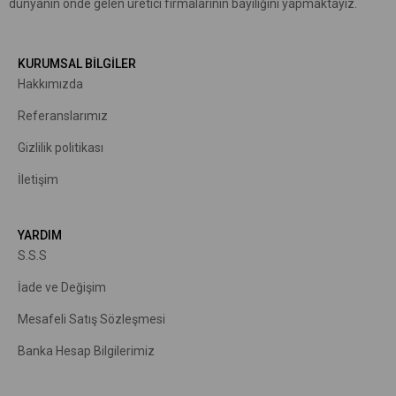
dünyanın önde gelen üretici firmalarının bayiliğini yapmaktayız.
KURUMSAL BİLGİLER
Hakkımızda
R
eferanslarımız
Gizlilik politikası
İletişim
YARDIM
S.S.S
İade ve Değişim
Mesafeli Satış Sözleşmesi
Banka Hesap Bilgilerimiz