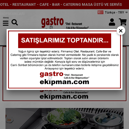
OTEL - RESTAURANT - CAFE - BAR - CATERING MASA ÜSTÜ VE SERVİS
Türkçe - TRY
EKİPMANLARI
Menü
×