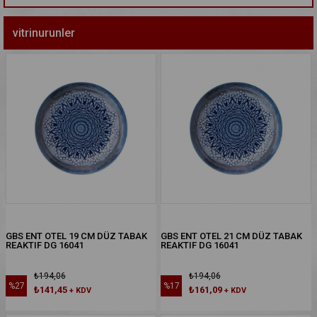
vitrinurunler
GBS ENT OTEL 19 CM DÜZ TABAK
GBS ENT OTEL 21 CM DÜZ TABAK
REAKTIF DG 16041
REAKTIF DG 16041
₺194,06
₺194,06
%27
%17
₺141,45
₺161,09
+ KDV
+ KDV
%27İNDIRIM
%17İNDIRIM