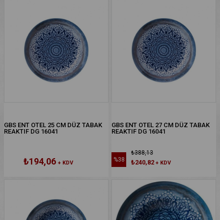
GBS ENT OTEL 25 CM DÜZ TABAK
GBS ENT OTEL 27 CM DÜZ TABAK
REAKTIF DG 16041
REAKTIF DG 16041
₺388,13
₺194,06
%38
₺240,82
+ KDV
+ KDV
%38İNDIRIM