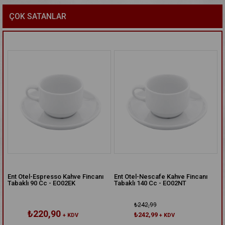
ÇOK SATANLAR
 Fincanı
Ent Otel-Nescafe Kahve Fincanı
Ent Otel-Acem 10 Cm Çay Tab
Tabaklı 140 Cc - EO02NT
AC10CT
₺242,99
₺71,11
₺242,99
+ KDV
+ KDV