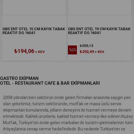
GBS ENT OTEL 15 CM KAYIK TABAK
GBS ENT OTEL 19 CM KAYIK TABAK
REAKTIF DG 16041
REAKTIF DG 16041
₺388,13
₺194,06
%25
₺292,49
+ KDV
+ KDV
%25İNDIRIM
GASTRO EKİPMAN
OTEL - RESTAURANT CAFE & BAR EKİPMANLARI
2008 yılından beri sektörün önde gelen firmaları arasında saygın yeri
olan şirketimiz; turizm sektöründe, mutfak ve masa üstü servis
ekipmanları konularında, yılların deneyimi ile hizmet vermeye devam
etmektedir. Kaliteli ürünlerle, kaliteli hizmet vermeyi ilke edinen Kuzey
Mutfak, Türkiye’nin önde gelen markaları ile turizm işletmelerinin tüm
ihtiyaçlarına cevap verme hedefindedir. Bu nedenle Türkiye’nin ve