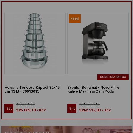
YENI
ÜRÜN
ÜCRETSIZ KARGO
e Tencere Kapaklı 30x15
Bravilor Bonamat - Novo Filtre
Düdüklü Te
Lt - 30013015
Kahve Makinesi Cam Potlu
- 32383219
₺35.904,22
₺319.791,19
₺422
%18
%28
₺25.869,18
₺262.212,83
₺30
+ KDV
+ KDV
DIRIM
%18İNDIRIM
%28İNDIR