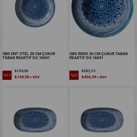
GBS ENT OTEL 20 CM ÇUKUR
GBS RENO 26 CM ÇUKUR TABAK
TABAK REAKTIF DG 16041
REAKTIF DG 16041
₺194,06
₺582,19
%13
%22
₺169,50
₺456,39
+ KDV
+ KDV
%13İNDIRIM
%22İNDIRIM