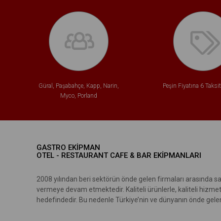
Güral, Paşabahçe, Kapp, Narin,
Peşin Fiyatına 6 Taksi
Myco, Porland
GASTRO EKİPMAN
OTEL - RESTAURANT CAFE & BAR EKİPMANLARI
2008 yılından beri sektörün önde gelen firmaları arasında sa
vermeye devam etmektedir. Kaliteli ürünlerle, kaliteli hizme
hedefindedir. Bu nedenle Türkiye’nin ve dünyanın önde gelen 