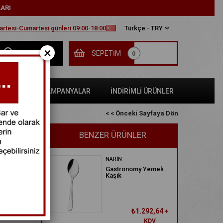
LARI
tesi-Cumartesi günleri 09:00-18:00
Türkçe - TRY
×
SEPETIM
0
SATLAR
KAMPANYALAR
İNDİRİMLİ ÜRÜNLER
< < Önceki Sayfaya Dön
BENZER ÜRÜNLER
NARİN
Gastronomy Yemek
Kaşık
₺1.292,64
+
KDV