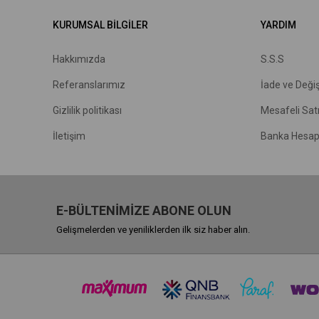
KURUMSAL BİLGİLER
YARDIM
Hakkımızda
S.S.S
R
eferanslarımız
İade ve Deği
Gizlilik politikası
Mesafeli Sat
İletişim
Banka Hesap 
E-BÜLTENİMİZE ABONE OLUN
Gelişmelerden ve yeniliklerden ilk siz haber alın.
PCI-DSS Ödeme Güvenliği