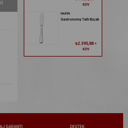
RI
KDV
NARİN
Gastronomy Tatlı Bıçak
₺2.390,88
+
KDV
AJ GARANTİ
DESTEK