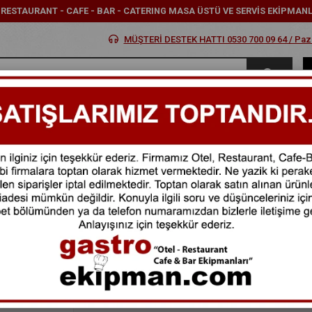
- RESTAURANT - CAFE - BAR - CATERING MASA ÜSTÜ VE SERVİS EKİPMAN
MÜŞTERİ DESTEK HATTI 0530 700 09 64 / Pazar
MARKALAR
KATEGORİLER
KARGOM NEREDE
FIR
Gastronomy Yemek Bıçak
Gastronomy Yemek Bıçak
(81003Y.GASTRONOMY)
Marka
:
NARİN
₺2.674,80
₺3.209,76
KDV Dahil
:
₺386,78
`den başlayan taksitlerle