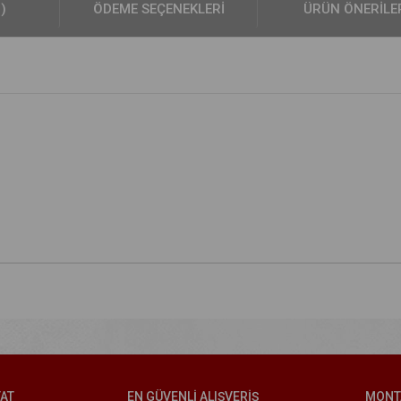
0)
ÖDEME SEÇENEKLERI
ÜRÜN ÖNERILE
YAT
EN GÜVENLİ ALIŞVERİŞ
MONT