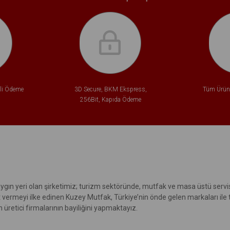
tli Ödeme
3D Secure, BKM Ekspress,
Tüm Ürünl
256Bit, Kapıda Ödeme
ygın yeri olan şirketimiz; turizm sektöründe, mutfak ve masa üstü servis
t vermeyi ilke edinen Kuzey Mutfak, Türkiye’nin önde gelen markaları ile
üretici firmalarının bayiliğini yapmaktayız.