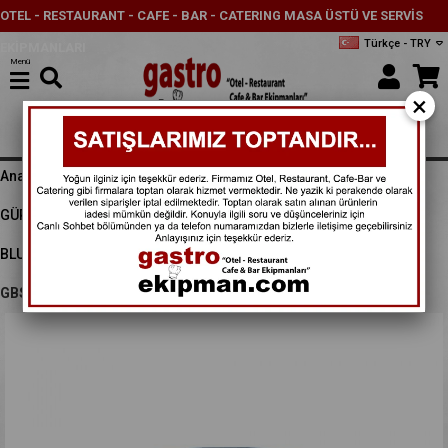
OTEL - RESTAURANT - CAFE - BAR - CATERING MASA ÜSTÜ VE SERVİS
Türkçe - TRY
EKİPMANLARI
Menü
×
Anasayfa
PORSELEN ÜRÜNLER
GÜRAL PORSELEN - DIGIBONE COLLECTION
BLUE VOYAGE
BLUE VOYAGE - ENTERNASYONEL
GBS ENT OTEL 15 CM KAYIK TABAK REAKTIF DG 16041