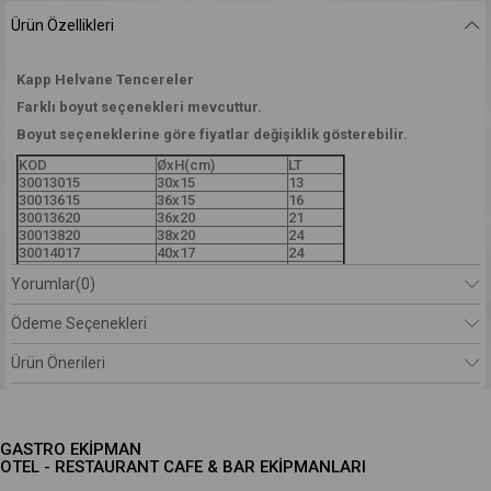
Ürün Özellikleri
Kapp Helvane Tencereler
Farklı boyut seçenekleri mevcuttur.
Boyut seçeneklerine göre fiyatlar değişiklik gösterebilir.
KOD
ØxH(cm)
LT
30013015
30x15
13
30013615
36x15
16
30013620
36x20
21
30013820
38x20
24
30014017
40x17
24
30014520
45x20
29
Yorumlar
(0)
30015020
50x20
36
30015520
55x20
40
Ödeme Seçenekleri
30016020
60x20
45
30016025
60x25
65
30016525
65x25
75
Ürün Önerileri
30017030
70x30
108
30018030
80x30
136
30019030
90x30
166
30010035
100x35
258
30011035
110x35
289
GASTRO EKİPMAN
OTEL - RESTAURANT CAFE & BAR EKİPMANLARI