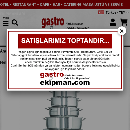
OTEL - RESTAURANT - CAFE - BAR - CATERING MASA ÜSTÜ VE SERVİS
Türkçe - TRY
EKİPMANLARI
Menü
×
Anasayfa
PİŞİRME EKİPMANLARI
HELVANE TENCERELER
Helvane Tencere Kapaklı 30x15 cm 13 Lt - 30013015