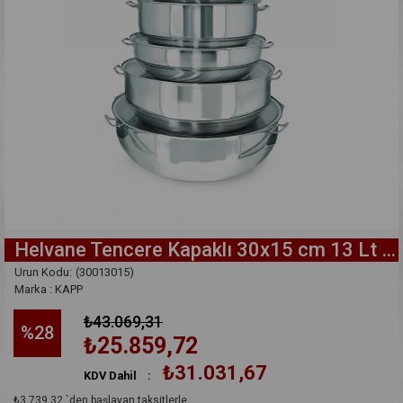
Helvane Tencere Kapaklı 30x15 cm 13 Lt - 30013015
(30013015)
Marka
:
KAPP
₺43.069,31
%
28
₺25.859,72
₺31.031,67
KDV Dahil
:
İndirim
₺3.739,32
`den başlayan taksitlerle