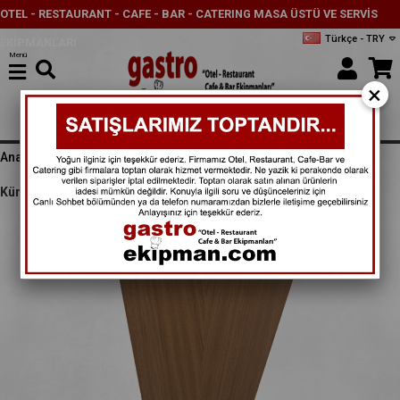
OTEL - RESTAURANT - CAFE - BAR - CATERING MASA ÜSTÜ VE SERVİS
Türkçe - TRY
EKİPMANLARI
Menü
×
Anasayfa
MASA SANDALYE VE DİĞER EKİPMANLAR
Kürsü - OR 780