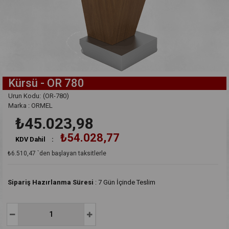
Kürsü - OR 780
(OR-780)
Marka
:
ORMEL
₺45.023,98
₺54.028,77
KDV Dahil
:
₺6.510,47
`den başlayan taksitlerle
:
7 Gün İçinde Teslim