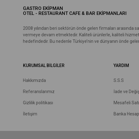
GASTRO EKİPMAN
OTEL - RESTAURANT CAFE & BAR EKİPMANLARI
2008 yılından beri sektörün önde gelen firmaları arasında sa
vermeye devam etmektedir. Kaliteli ürünlerle, kaliteli hizme
hedefindedir. Bu nedenle Türkiye’nin ve dünyanın önde gelen 
KURUMSAL BİLGİLER
YARDIM
Hakkımızda
S.S.S
R
eferanslarımız
İade ve Deği
Gizlilik politikası
Mesafeli Sat
İletişim
Banka Hesap 