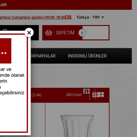
LARI
tesi-Cumartesi günleri 09:00-18:00
Türkçe - TRY
×
SEPETIM
0
SATLAR
KAMPANYALAR
İNDİRİMLİ ÜRÜNLER
430 Ürün
Ürün Adına Göre (Z<A)