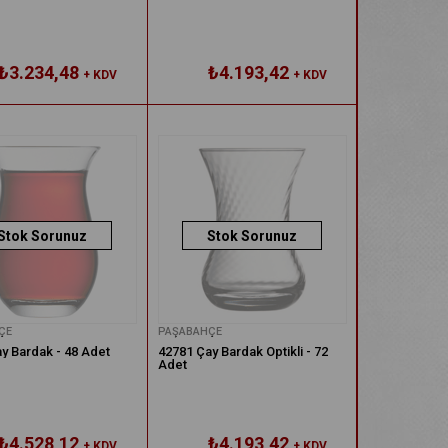
₺3.234,48
₺4.193,42
+ KDV
+ KDV
Stok Sorunuz
Stok Sorunuz
ÇE
PAŞABAHÇE
y Bardak - 48 Adet
42781 Çay Bardak Optikli - 72
Adet
₺4.528,12
₺4.193,42
+ KDV
+ KDV