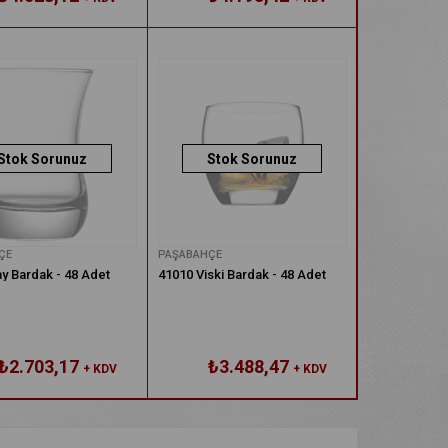
Stok Sorunuz
Stok Sorunuz
ÇE
PAŞABAHÇE
y Bardak - 48 Adet
41010 Viski Bardak - 48 Adet
₺2.703,17
₺3.488,47
+ KDV
+ KDV