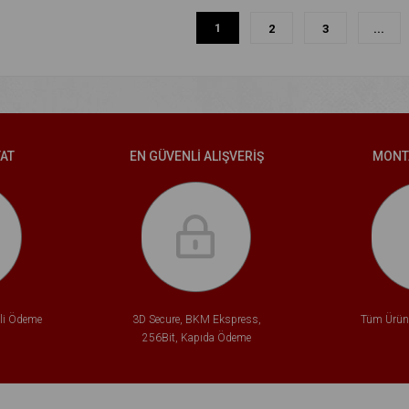
1
2
3
...
YAT
EN GÜVENLİ ALIŞVERİŞ
MONT
tli Ödeme
3D Secure, BKM Ekspress,
Tüm Ürünl
256Bit, Kapıda Ödeme