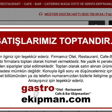
- RESTAURANT - CAFE - BAR - CATERING MASA ÜSTÜ VE SERVİS EKİPMAN
MÜŞTERİ DESTEK HATTI 0530 700 09 64 / Pazar
MARKALAR
KATEGORİLER
KARGOM NEREDE
FIR
ta Göre (Artan)
Fiyata Göre (Azalan)
Ürün Adına Göre (A>Z)