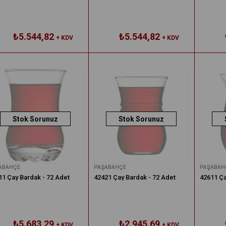
₺5.544,82
₺5.544,82
+ KDV
+ KDV
Stok Sorunuz
Stok Sorunuz
ABAHÇE
PAŞABAHÇE
PAŞABAH
11 Çay Bardak - 72 Adet
42421 Çay Bardak - 72 Adet
42611 Ça
₺5.683,29
₺2.945,69
+ KDV
+ KDV