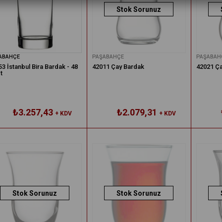
Stok Sorunuz
ABAHÇE
PAŞABAHÇE
PAŞABAH
3 İstanbul Bira Bardak - 48
42011 Çay Bardak
42021 Ça
t
₺3.257,43
₺2.079,31
+ KDV
+ KDV
Stok Sorunuz
Stok Sorunuz